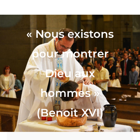
« Nous existons
pour montrer
Dieu aux
hommes »
(Benoit XVI)