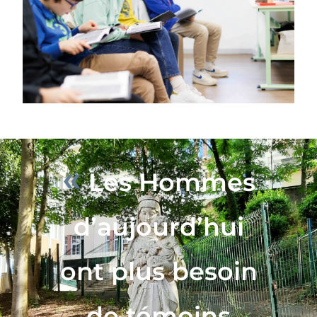
«
Les Hommes
d’aujourd’hui
ont plus besoin
de témoins