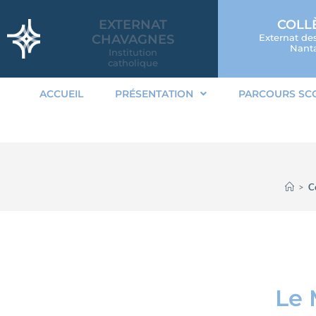
EXTERNAT
COLL
CHAVAGNES
Externat de
Nanta
Institution
catholique
ACCUEIL
PRÉSENTATION
PARCOURS SC
>
C
Le 