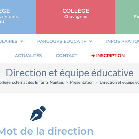
ÈGE
COLLÈGE
s enfants
Chavagnes
Ex
is
OLAIRES
PARCOURS EDUCATIF
INFOS PRATIQ
ACTUALITÉS
CONTACT
➔ INSCRIPTION
Direction et équipe éducative
ollège Externat des Enfants Nantais
>
Présentation
>
Direction et équipe é
Mot de la direction