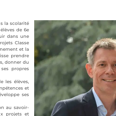
 la scolarité
 élèves de 6e
uir dans une
rojets Classe
nnement et la
isse prendre
es, donner du
 ses propres
e les élèves,
ompétences et
développe ses
on au savoir-
x projets et