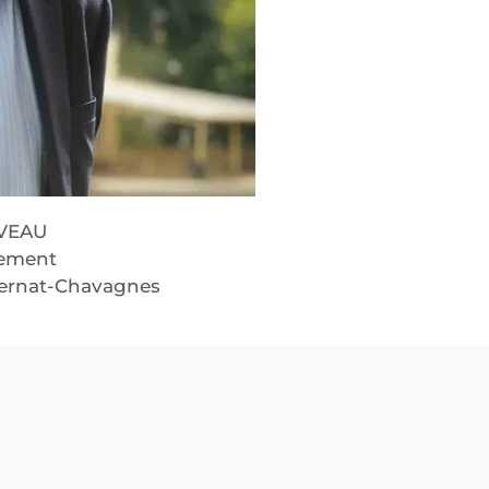
UVEAU
sement
xternat-Chavagnes