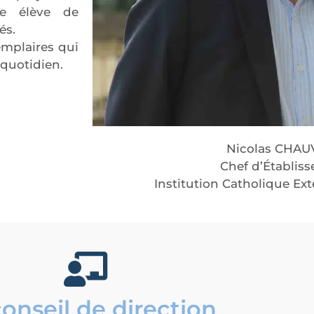
ue élève de
és.
emplaires qui
 quotidien.
Nicolas CHA
Chef d’Établis
Institution Catholique E
conseil de direction