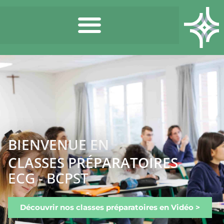
BIENVENUE EN
CLASSES PRÉPARATOIRES
ECG - BCPST
Découvrir nos classes préparatoires en Vidéo >