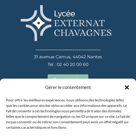
31 avenue Camus, 44042 Nantes
Tel : 02 40 20 00 60
En savoir plus
Gérer le consentement
Pour offrir les meilleures expériences, nous utilisons des technologies telles
que les cookies pour stocker et/ou accéder aux informations des appareils. Le
fait de consentir à ces technologies nous permettra de traiter des données
telles que le comportement de navigation ou les ID uniques sur ce site. Le fait de
ne pas consentir ou de retirer son consentement peut avoir un effet négatif sur
certaines caractéristiques et fonctions.
31 avenue Camus, 44042 Nantes