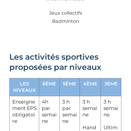
Jeux collectifs
Badminton
Les activités sportives
proposées par niveaux
LES
6ÈME
5ÈME
4ÈME
3ÈME
NIVEAUX
Enseigne
4h
3 h
3 h
3 h
ment EPS
par
par
semai
semai
obligatoi
semai
semai
ne
ne
re
ne
ne
Hand
Ultim