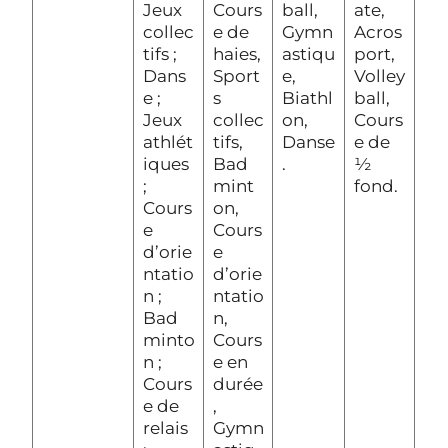
Jeux
Cours
ball,
ate,
collec
e de
Gymn
Acros
tifs ;
haies,
astiqu
port,
Dans
Sport
e,
Volley
e ;
s
Biathl
ball,
Jeux
collec
on,
Cours
athlét
tifs,
Danse
e de
iques
Bad
.
½
;
mint
fond.
Cours
on,
e
Cours
d’orie
e
ntatio
d’orie
n ;
ntatio
Bad
n,
minto
Cours
n ;
e en
Cours
durée
e de
,
relais
Gymn