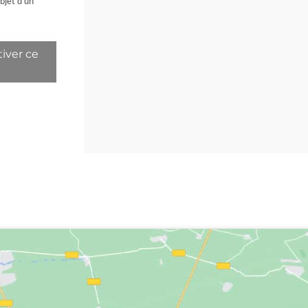
bjet d’un
iver ce