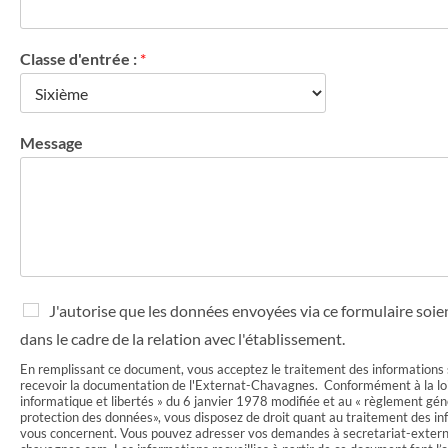
Classe d'entrée :
*
Message
R
J'autorise que les données envoyées via ce formulaire soien
G
dans le cadre de la relation avec l'établissement.
P
D
En remplissant ce document, vous acceptez le traitement des informations s
*
recevoir la documentation de l'Externat-Chavagnes. Conformément à la loi
informatique et libertés » du 6 janvier 1978 modifiée et au « règlement géné
protection des données», vous disposez de droit quant au traitement des in
vous concernent. Vous pouvez adresser vos demandes à secretariat-exter