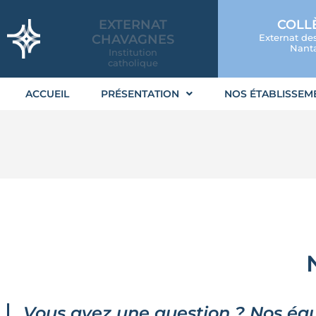
EXTERNAT
COLL
CHAVAGNES
Externat de
Nanta
Institution
catholique
ACCUEIL
PRÉSENTATION
NOS ÉTABLISSEM
Vous avez une question ? Nos équi