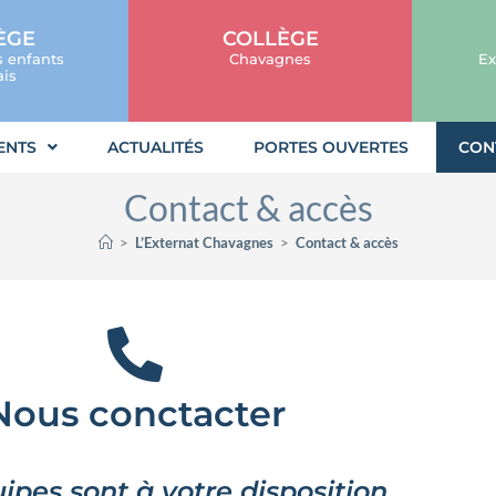
ÈGE
COLLÈGE
s enfants
Chavagnes
Ex
is
ENTS
ACTUALITÉS
PORTES OUVERTES
CON
Contact & accès
>
L’Externat Chavagnes
>
Contact & accès
Nous conctacter
pes sont à votre disposition.