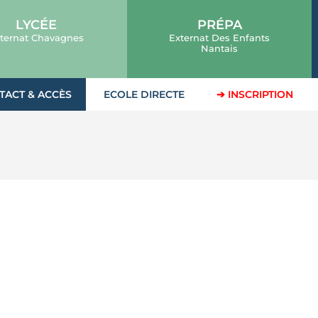
LYCÉE
PRÉPA
ternat Chavagnes
Externat Des Enfants
Nantais
TACT & ACCÈS
ECOLE DIRECTE
➔ INSCRIPTION