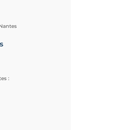
 Nantes
s
es :