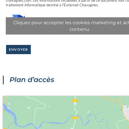
chavagnes.com. Les informations recueillies à partir de ce document font l’o
traitement informatique destiné à l'Externat Chavagnes.
Cliquez pour accepter les cookies marketing et act
contenu
ENVOYER
Plan d’accès