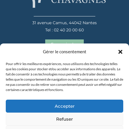
31 avenue Camus, 44042 Nantes
Tel : 02 40 20 00 60
En savoir plus
Gérer le consentement
Pour offrir les meilleures expériences, nous utilisons des technologies telles
que les cookies pour stocker et/ou accéder aux informations des appareils. Le
fait de consentir à ces technologies nous permettra de traiter des données
telles que le comportement de navigation ou les ID uniques sur ce site. Le fait de
ne pas consentir ou de retirer son consentement peut avoir un effet négatif sur
certaines caractéristiques et fonctions.
31 avenue Camus, 44042 Nantes
Tel : 02 40 20 00 60
Accepter
En savoir plus
Refuser