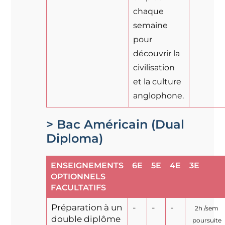
chaque
semaine
pour
découvrir la
civilisation
et la culture
anglophone.
> Bac Américain (Dual
Diploma)
ENSEIGNEMENTS
6E
5E
4E
3E
OPTIONNELS
FACULTATIFS
Préparation à un
-
-
-
2h /sem
double diplôme
poursuite