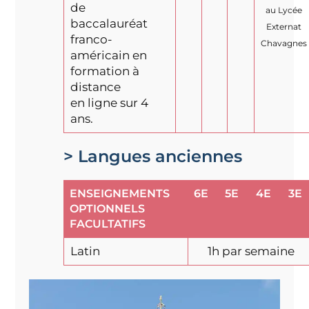
de
au Lycée
baccalauréat
Externat
franco-
Chavagnes
américain en
formation à
distance
en ligne sur 4
ans.
> Langues anciennes
ENSEIGNEMENTS
6E
5E
4E
3E
OPTIONNELS
FACULTATIFS
Latin
1h par semaine