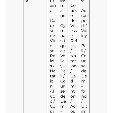
e
m
se
e
ain
m
Co
e
ai
urs
Ac
ne
e
ros
Co
de
po
ur
Gy
Vit
rt /
se
m
ess
Vol
de
na
e-
ley
Vit
sti
Rel
-
es
qu
ais
Ba
se-
e /
/
ll /
Re
Vo
Na
Co
lai
lle
tat
ur
s /
y-
ion
se
Na
Ba
/
de
tat
ll /
Ba
De
io
Co
d
mi
n
ur
mi
-
/ J
se
nt
fo
ud
de
on
nd
o /
De
/
/
Co
mi
Acr
Ult
ur
-
os
im