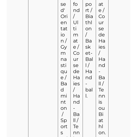
se
fo
po
at
d'
nd
rt /
e /
Ori
/
Bia
Co
en
Ul
thl
ur
tat
ti
on
se
io
m
/
de
n /
at
Ba
Ha
Gy
e /
sk
ies
m
Co
et-
/
na
ur
Bal
Ha
sti
se
l /
nd
qu
de
Ha
-
e /
Ha
nd
Ba
Ba
ies
-
ll /
d
/
bal
Te
mi
Ha
l.
nn
nt
nd
is
on
-
ou
/
Ba
Bi
Sp
ll /
at
ort
Te
hl
s
nn
on.