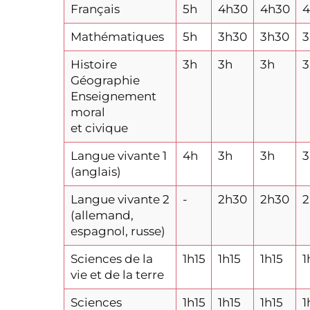
Français
5h
4h30
4h30
4
Mathématiques
5h
3h30
3h30
3
Histoire
3h
3h
3h
3
Géographie
Enseignement
moral
et civique
Langue vivante 1
4h
3h
3h
3
(anglais)
Langue vivante 2
-
2h30
2h30
2
(allemand,
espagnol, russe)
Sciences de la
1h15
1h15
1h15
1
vie et de la terre
Sciences
1h15
1h15
1h15
1