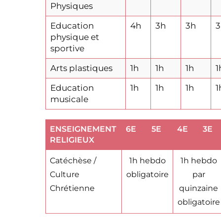
Physiques
Education
4h
3h
3h
3
physique et
sportive
Arts plastiques
1h
1h
1h
1
Education
1h
1h
1h
1
musicale
ENSEIGNEMENT
6E
5E
4E
3E
RELIGIEUX
Catéchèse /
1h hebdo
1h hebdo
Culture
obligatoire
par
Chrétienne
quinzaine
obligatoire