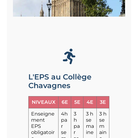
L'EPS au Collège
Chavagnes
NIVEAUX
6E
5E
4E
3E
Enseigne
4h
3
3 h
3 h
ment
pa
h
se
se
EPS
r
pa
ma
m
obligatoir
se
r
ine
ain