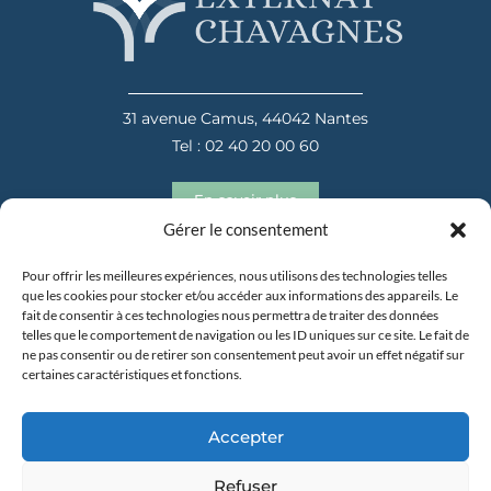
31 avenue Camus, 44042 Nantes
Tel : 02 40 20 00 60
En savoir plus
Gérer le consentement
Pour offrir les meilleures expériences, nous utilisons des technologies telles
que les cookies pour stocker et/ou accéder aux informations des appareils. Le
fait de consentir à ces technologies nous permettra de traiter des données
telles que le comportement de navigation ou les ID uniques sur ce site. Le fait de
ne pas consentir ou de retirer son consentement peut avoir un effet négatif sur
certaines caractéristiques et fonctions.
31 avenue Camus, 44042 Nantes
Tel : 02 40 20 00 60
Accepter
En savoir plus
Refuser