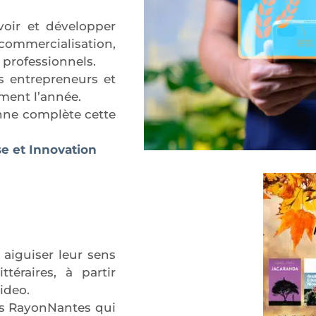
voir et développer
ommercialisation,
professionnels.
es entrepreneurs et
ment l’année.
nne complète cette
se et Innovation
à aiguiser leur sens
téraires, à partir
video.
rs RayonNantes qui