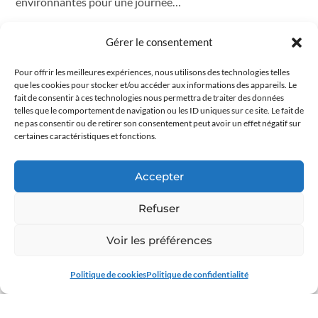
environnantes pour une journée…
25 JUIN 2024
Gérer le consentement
Pour offrir les meilleures expériences, nous utilisons des technologies telles
que les cookies pour stocker et/ou accéder aux informations des appareils. Le
fait de consentir à ces technologies nous permettra de traiter des données
telles que le comportement de navigation ou les ID uniques sur ce site. Le fait de
ne pas consentir ou de retirer son consentement peut avoir un effet négatif sur
certaines caractéristiques et fonctions.
Accepter
Refuser
EXTERNAT CHAVAGNES
L’Externat-Chavagnes reçoit
Voir les préférences
l’accréditation Erasmus+ et
Politique de cookies
Politique de confidentialité
développe son pôle international