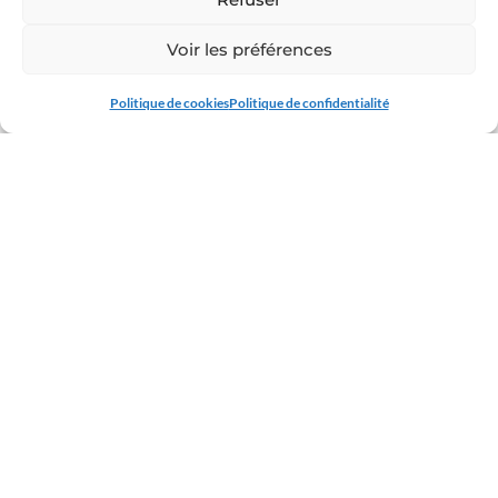
ENFANTS NANTAIS ACTUALITÉS
/
EXTERNAT CHAVAGNES
ACTUALITÉS
Voir les préférences
Appel décisif des 25 catéchumènes
Politique de cookies
Politique de confidentialité
de l’Externat-Chavagnes
Appel décisif des 25 catéchumènes de l'Externat-
Chavagnes Le samedi 7 mars, 25 de nos élèves ont vécu
une étape majeure vers leur baptême. Réunis avec 196
jeunes du diocèse de…
13 MARS 2026