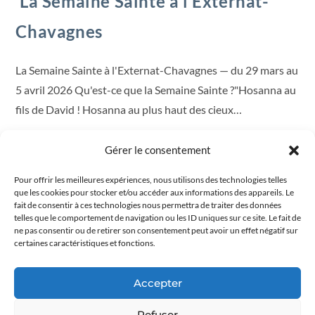
La Semaine Sainte à l’Externat-
Chavagnes
La Semaine Sainte à l'Externat-Chavagnes — du 29 mars au
5 avril 2026 Qu'est-ce que la Semaine Sainte ?"Hosanna au
fils de David ! Hosanna au plus haut des cieux…
30 MARS 2026
Gérer le consentement
Pour offrir les meilleures expériences, nous utilisons des technologies telles
que les cookies pour stocker et/ou accéder aux informations des appareils. Le
fait de consentir à ces technologies nous permettra de traiter des données
telles que le comportement de navigation ou les ID uniques sur ce site. Le fait de
ne pas consentir ou de retirer son consentement peut avoir un effet négatif sur
certaines caractéristiques et fonctions.
Accepter
Refuser
COLLÈGE CHAVAGNES ACTUALITÉS
/
COLLÈGE EXTERNAT DES