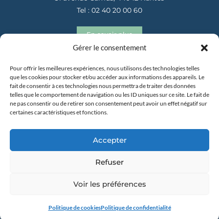
Tel : 02 40 20 00 60
En savoir plus
Gérer le consentement
Pour offrir les meilleures expériences, nous utilisons des technologies telles
que les cookies pour stocker et/ou accéder aux informations des appareils. Le
fait de consentir à ces technologies nous permettra de traiter des données
telles que le comportement de navigation ou les ID uniques sur ce site. Le fait de
ne pas consentir ou de retirer son consentement peut avoir un effet négatif sur
certaines caractéristiques et fonctions.
31 avenue Camus, 44042 Nantes
Tel : 02 40 20 00 60
Accepter
En savoir plus
Refuser
Voir les préférences
Copyright 2025 –
Mentions Légales
–
Politique de
Politique de cookies
Politique de confidentialité
Cookies (UE)
–
Plan du site