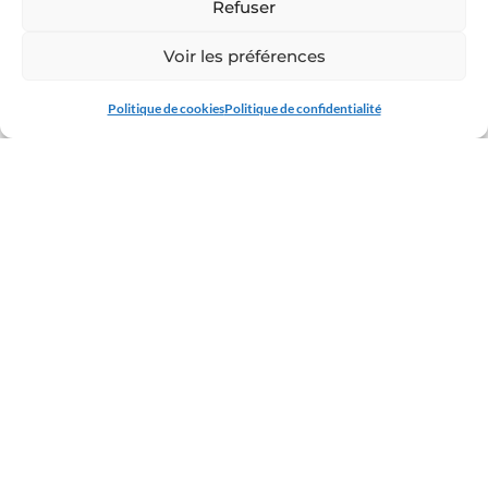
Refuser
St Patrick, les élèves de 3ème du collège Chavagnes ont pu
s’initier aux musiques et danses irlandaises, et…
Voir les préférences
Politique de cookies
Politique de confidentialité
17 MARS 2025
COLLÈGE CHAVAGNES
/
COLLÈGE CHAVAGNES ACTUALITÉS
Arts et culture …
cinématographique !