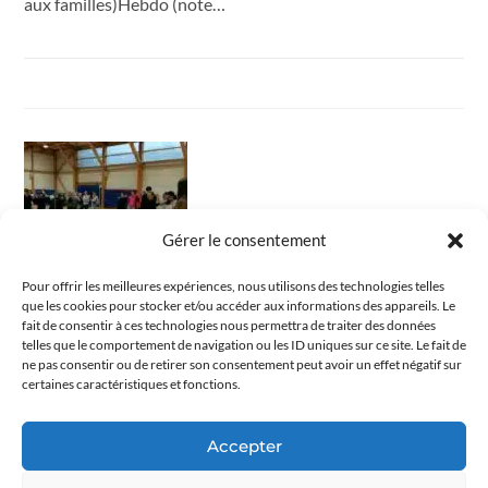
aux familles)Hebdo (note…
Gérer le consentement
Pour offrir les meilleures expériences, nous utilisons des technologies telles
que les cookies pour stocker et/ou accéder aux informations des appareils. Le
fait de consentir à ces technologies nous permettra de traiter des données
COLLÈGE CHAVAGNES
/
COLLÈGE CHAVAGNES ACTUALITÉS
telles que le comportement de navigation ou les ID uniques sur ce site. Le fait de
Musiques et danses irlandaises à
ne pas consentir ou de retirer son consentement peut avoir un effet négatif sur
certaines caractéristiques et fonctions.
Chavagnes
Accepter
En parallèle de la Semaine des langues et en l’honneur de la