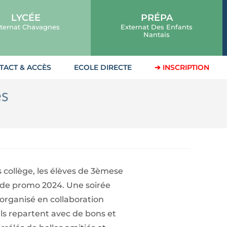
LYCÉE
PRÉPA
ternat Chavagnes
Externat Des Enfants
Nantais
TACT & ACCÈS
ECOLE DIRECTE
➔ INSCRIPTION
es
 collège, les élèves de 3èmese
l de promo 2024. Une soirée
organisé en collaboration
 Ils repartent avec de bons et