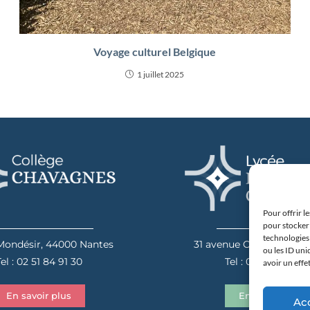
Voyage culturel Belgique
1 juillet 2025
Pour offrir l
pour stocker 
technologies
 Mondésir, 44000 Nantes
31 avenue Camus, 4404
ou les ID uni
el : 02 51 84 91 30
Tel : 02 40 20 00 
avoir un effe
En savoir plus
En savoir plus
Ac