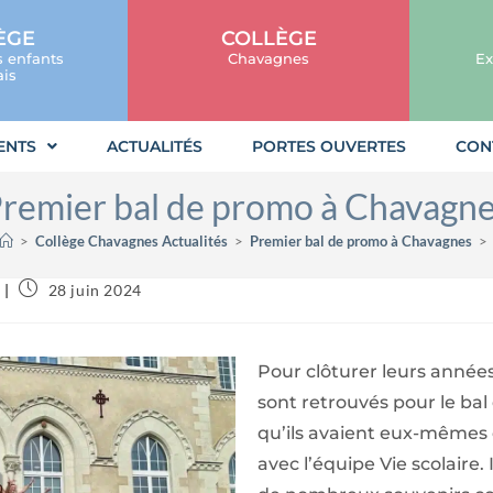
ÈGE
COLLÈGE
s enfants
Chavagnes
Ex
is
ENTS
ACTUALITÉS
PORTES OUVERTES
CON
remier bal de promo à Chavagn
>
Collège Chavagnes Actualités
>
Premier bal de promo à Chavagnes
>
28 juin 2024
Pour clôturer leurs années
sont retrouvés pour le ba
qu’ils avaient eux-mêmes 
avec l’équipe Vie scolaire.