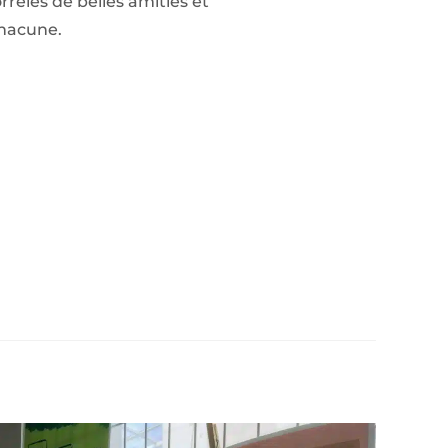
rélés de belles amitiés et
chacune.