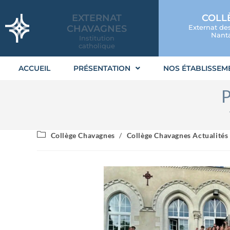
EXTERNAT
COLL
CHAVAGNES
Externat de
Nanta
Institution
catholique
ACCUEIL
PRÉSENTATION
NOS ÉTABLISSEM
P
Collège Chavagnes
/
Collège Chavagnes Actualités