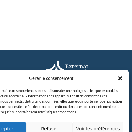
Gérer le consentement
es meilleures expériences, nous utilisons des technologies telles que les cookies
31 avenue Camus, 44042 Nantes
et/ou accéder aux informations des appareils. Le fait de consentir à ces
Tel : 02 40 20 00 60
 nous permettra de traiter des données telles que le comportement de navigation
2 Nantes
ques sur ce site. Le fait de ne pas consentir ou de retirer son consentement peut
60
t négatif sur certaines caractéristiques et fonctions.
En savoir plus
cepter
Refuser
Voir les préférences