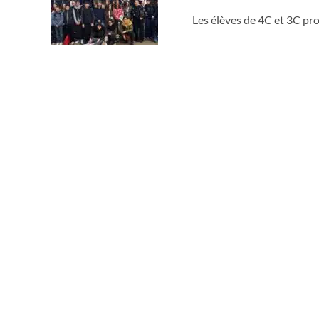
Les élèves de 4C et 3C prof
COLLÈGE CHAVAGNES ACTU
Les 3ème de re
Du 10 au 17 mars, 50 élève
toute…
COLLÈGE EXTERNAT DES EN