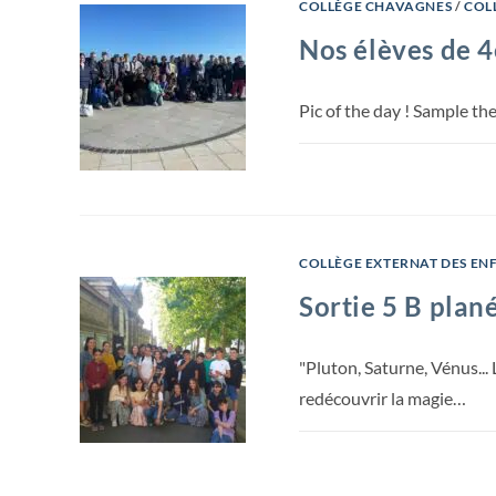
COLLÈGE CHAVAGNES
/
COL
Nos élèves de 4
Pic of the day ! Sample the
COLLÈGE EXTERNAT DES EN
Sortie 5 B plan
"Pluton, Saturne, Vénus... 
redécouvrir la magie…