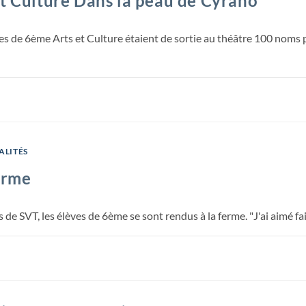
t Culture Dans la peau de Cyrano
es de 6ème Arts et Culture étaient de sortie au théâtre 100 noms p
ALITÉS
erme
s de SVT, les élèves de 6ème se sont rendus à la ferme. "J'ai aimé f