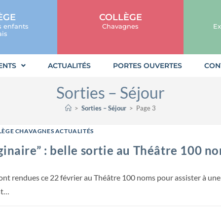
ÈGE
COLLÈGE
s enfants
Chavagnes
Ex
is
ENTS
ACTUALITÉS
PORTES OUVERTES
CON
Sorties – Séjour
>
Sorties – Séjour
>
Page 3
LÈGE CHAVAGNES ACTUALITÉS
inaire” : belle sortie au Théâtre 100 n
sont rendues ce 22 février au Théâtre 100 noms pour assister à une
st…