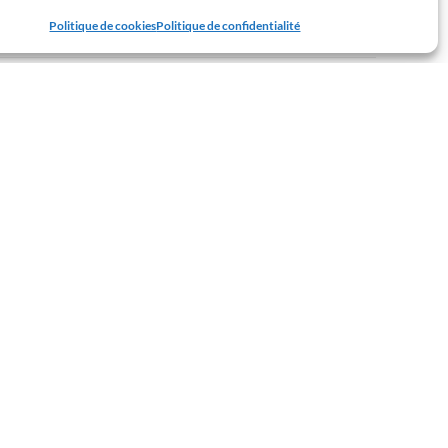
ur la côte anglaise est ensoleillé. Tout va bien !
Politique de cookies
Politique de confidentialité
6 AVRIL 2023
vec qui ils ont passé le dimanche, ils ont pu pratiquer
3 AVRIL 2023