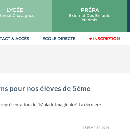
LYCÉE
PRÉPA
ternat Chavagnes
Externat Des Enfants
Nantais
TACT & ACCÈS
ECOLE DIRECTE
➔ INSCRIPTION
oms pour nos élèves de 5ème
 représentation du "Malade imaginaire". La dernière
23 FÉVRIER 2024