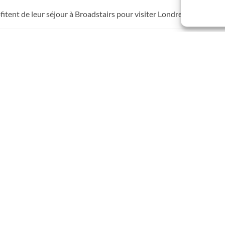
itent de leur séjour à Broadstairs pour visiter Londres. Le temps s
ALITÉS
tour d’Espagne
s de 3emes sont partis à Murcia en Espagne. Accueillis en famille, a
FANTS NANTAIS ACTUALITÉS
/
EXTERNAT CHAVAGNES ACTUALITÉS