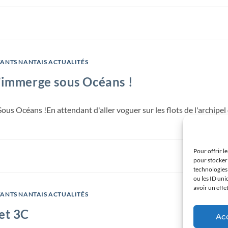
FANTS NANTAIS ACTUALITÉS
s’immerge sous Océans !
s Océans !En attendant d'aller voguer sur les flots de l'archipel de
Pour offrir l
pour stocker 
technologies
ou les ID uni
avoir un effe
FANTS NANTAIS ACTUALITÉS
et 3C
Ac