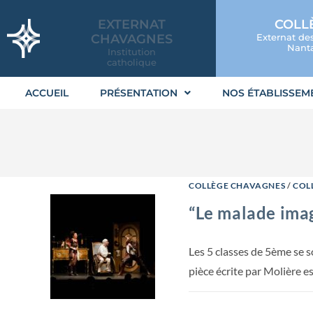
EXTERNAT
COLL
CHAVAGNES
Externat de
Nanta
Institution
catholique
ACCUEIL
PRÉSENTATION
NOS ÉTABLISSEM
COLLÈGE CHAVAGNES
/
COL
“Le malade imag
Les 5 classes de 5ème se 
pièce écrite par Molière e