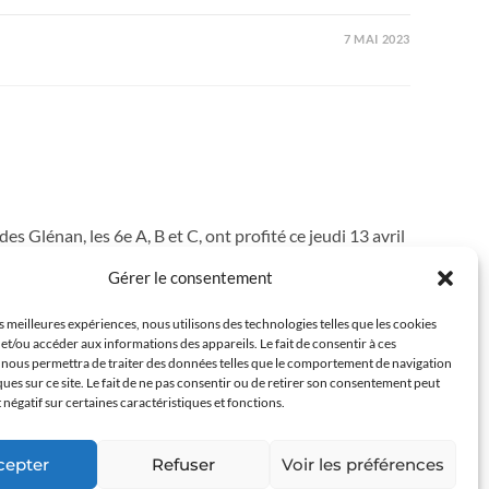
7 MAI 2023
s Glénan, les 6e A, B et C, ont profité ce jeudi 13 avril
Gérer le consentement
es meilleures expériences, nous utilisons des technologies telles que les cookies
14 AVRIL 2023
et/ou accéder aux informations des appareils. Le fait de consentir à ces
 nous permettra de traiter des données telles que le comportement de navigation
ques sur ce site. Le fait de ne pas consentir ou de retirer son consentement peut
t négatif sur certaines caractéristiques et fonctions.
cepter
Refuser
Voir les préférences