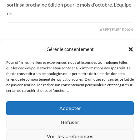
sortir sa prochaine édition pour le mois d'octobre. L'équipe
de…
16 SEPTEMBRE 2024
Gérer le consentement
Pour offrir les meilleures expériences, nous utilisons des technologies telles
que les cookies pour stocker et/ou accéder aux informations des appareils. Le
fait de consentir à ces technologies nous permettra de traiter des données
telles que le comportement de navigation ou les ID uniques sur ce site. Le fait de
ne pas consentir ou de retirer son consentement peut avoir un effet négatif sur
certaines caractéristiques et fonctions.
COLLÈGE CHAVAGNES
/
COLLÈGE CHAVAGNES ACTUALITÉS
Accepter
“Librairie au collège” sous le soleil
Refuser
Seconde partie de l'opération "Librairie au collège" menée
Voir les préférences