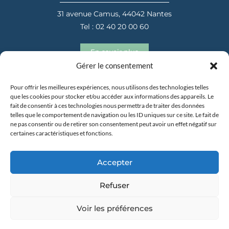
31 avenue Camus, 44042 Nantes
Tel : 02 40 20 00 60
En savoir plus
Gérer le consentement
Pour offrir les meilleures expériences, nous utilisons des technologies telles
que les cookies pour stocker et/ou accéder aux informations des appareils. Le
fait de consentir à ces technologies nous permettra de traiter des données
telles que le comportement de navigation ou les ID uniques sur ce site. Le fait de
ne pas consentir ou de retirer son consentement peut avoir un effet négatif sur
certaines caractéristiques et fonctions.
31 avenue Camus, 44042 Nantes
Tel : 02 40 20 00 60
Accepter
En savoir plus
Refuser
Voir les préférences
Copyright 2025 –
Mentions Légales
–
Politique de