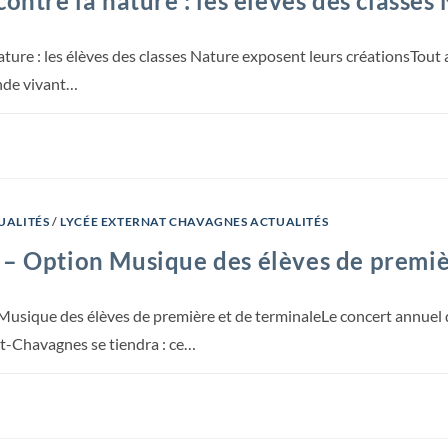
contre la nature : les élèves des classes
ature : les élèves des classes Nature exposent leurs créationsTout a
nde vivant…
UALITÉS
/
LYCÉE EXTERNAT CHAVAGNES ACTUALITÉS
 – Option Musique des élèves de premiè
usique des élèves de première et de terminaleLe concert annuel d
t-Chavagnes se tiendra : ce…