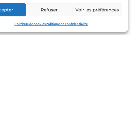
cepter
Refuser
Voir les préférences
 trois semaines de travail et de compétition, la
Politique de cookies
Politique de confidentialité
25 FÉVRIER 2025
er s’est tenue la deuxième édition du Salon de
10 FÉVRIER 2025