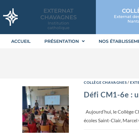
EXTERNAT
COLL
CHAVAGNES
Externat de
Nanta
Institution
catholique
ACCUEIL
PRÉSENTATION
NOS ÉTABLISSEM
COLLÈGE CHAVAGNES
/
EXT
Défi CM1-6e : 
Aujourd’hui, le Collège C
écoles Saint-Clair, Marce