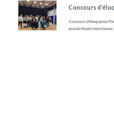
Concours d’élo
Concours d'éloquence Pour
grande finale interclasses 
EXTERNAT CHAVAGNES ACT
Forum d’orienta
Forum Post-bac : Un Événe
l’Orientation des Anciens