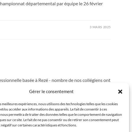
championnat départemental par équipe le 26 février
3 MARS 2025
ssionnelle basée à Rezé - nombre de nos collégiens ont
Gérer le consentement
es meilleures expériences, nous utilisons des technologies telles que les cookies
3 MARS 2025
et/ou accéder aux informations des appareils. Le fait de consentir à ces
 nous permettra de traiter des données telles que le comportement de navigation
ques sur ce site. Le fait de ne pas consentir ou de retirer son consentement peut
t négatif sur certaines caractéristiques et fonctions.