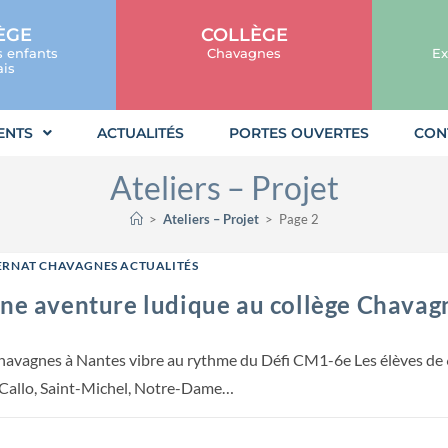
ÈGE
COLLÈGE
s enfants
Chavagnes
Ex
is
ENTS
ACTUALITÉS
PORTES OUVERTES
CON
Ateliers – Projet
>
Ateliers – Projet
>
Page 2
ERNAT CHAVAGNES ACTUALITÉS
une aventure ludique au collège Chavag
havagnes à Nantes vibre au rythme du Défi CM1-6e Les élèves de
l Callo, Saint-Michel, Notre-Dame…