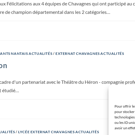
Félicitations aux 4 équipes de Chavagnes qui ont participé au 
tre de champion départemental dans les 2 catégories…
FANTS NANTAIS ACTUALITÉS
/
EXTERNAT CHAVAGNES ACTUALITÉS
on
adre d'un partenariat avec le Théâtre du Héron - compagnie profe
it étudié…
Pour offrir l
pour stocker 
technologies
ou les ID uni
avoir un effe
UALITÉS
/
LYCÉE EXTERNAT CHAVAGNES ACTUALITÉS