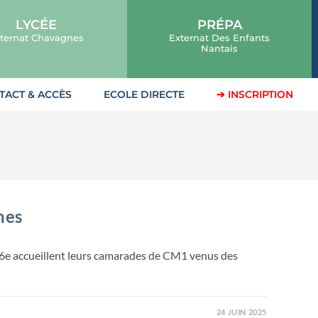
LYCÉE
PRÉPA
ternat Chavagnes
Externat Des Enfants
Nantais
TACT & ACCÈS
ECOLE DIRECTE
➔ INSCRIPTION
nes
 6e accueillent leurs camarades de CM1 venus des
24 JUIN 2025