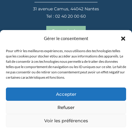
31 avenue Camus, 44042 Nantes
Tel : 02 40 20 00 60
En savoir plus
Gérer le consentement
Pour offrir les meilleures expériences, nous utilisons des technologies telles
que les cookies pour stocker et/ou accéder aux informations des appareils. Le
fait de consentir à ces technologies nous permettra de traiter des données
telles que le comportement de navigation ou les ID uniques sur ce site. Le fait de
ne pas consentir ou de retirer son consentement peut avoir un effet négatif sur
certaines caractéristiques et fonctions.
31 avenue Camus, 44042 Nantes
Tel : 02 40 20 00 60
Accepter
En savoir plus
Refuser
Voir les préférences
Copyright 2025 –
Mentions Légales
–
Politique de