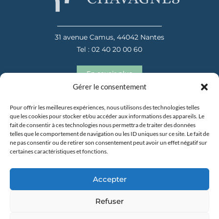
31 avenue Camus, 44042 Nantes
Tel : 02 40 20 00 60
En savoir plus
Gérer le consentement
Pour offrir les meilleures expériences, nous utilisons des technologies telles
que les cookies pour stocker et/ou accéder aux informations des appareils. Le
fait de consentir à ces technologies nous permettra de traiter des données
telles que le comportement de navigation ou les ID uniques sur ce site. Le fait de
ne pas consentir ou de retirer son consentement peut avoir un effet négatif sur
certaines caractéristiques et fonctions.
31 avenue Camus, 44042 Nantes
Tel : 02 40 20 00 60
Accepter
En savoir plus
Refuser