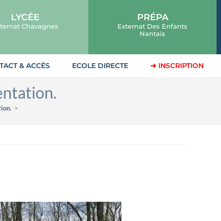
LYCÉE
PRÉPA
ternat Chavagnes
Externat Des Enfants
Nantais
TACT & ACCÈS
ECOLE DIRECTE
➔ INSCRIPTION
entation.
ion.
>