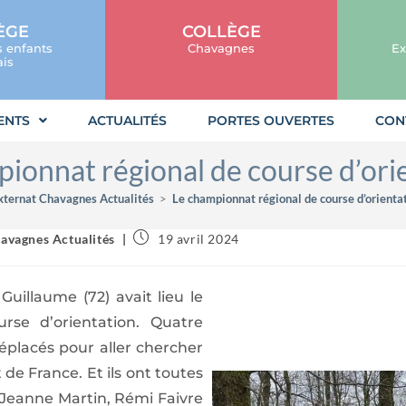
ÈGE
COLLÈGE
s enfants
Chavagnes
Ex
is
ENTS
ACTUALITÉS
PORTES OUVERTES
CON
ionnat régional de course d’ori
xternat Chavagnes Actualités
>
Le championnat régional de course d’orientat
avagnes Actualités
19 avril 2024
 Guillaume (72) avait lieu le
rse d’orientation. Quatre
éplacés pour aller chercher
de France. Et ils ont toutes
 Jeanne Martin, Rémi Faivre