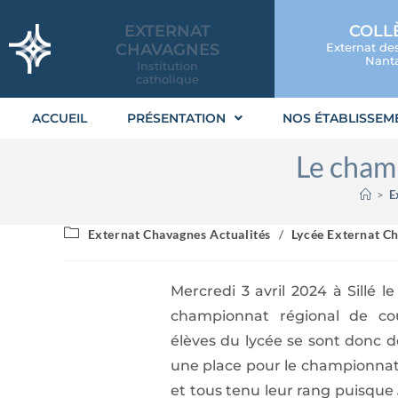
EXTERNAT
COLL
CHAVAGNES
Externat de
Nanta
Institution
catholique
ACCUEIL
PRÉSENTATION
NOS ÉTABLISSEM
Le champ
>
E
Externat Chavagnes Actualités
/
Lycée Externat Ch
Mercredi 3 avril 2024 à Sillé le
championnat régional de cou
élèves du lycée se sont donc d
une place pour le championnat 
et tous tenu leur rang puisque