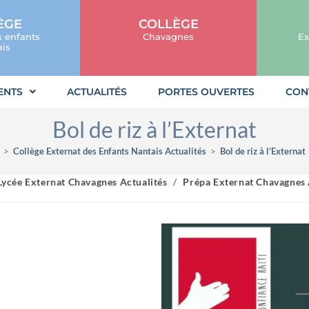
ÈGE
COLLÈGE
s enfants
Chavagnes
Ex
is
ENTS
ACTUALITÉS
PORTES OUVERTES
CON
Bol de riz à l’Externat
>
Collège Externat des Enfants Nantais Actualités
>
Bol de riz à l’Externat
Lycée Externat Chavagnes Actualités
/
Prépa Externat Chavagnes 