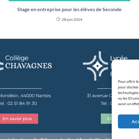
Stage en entreprise pour les élèves de Seconde
28 juin 2024
Pour offrir l
pour stocker 
technologies
 Mondésir, 44000 Nantes
31 avenue Camus, 4404
ou les ID uni
el : 02 51 84 91 30
Tel : 02 40 20 00 
avoir un effe
En savoir plus
En savoir plus
Ac