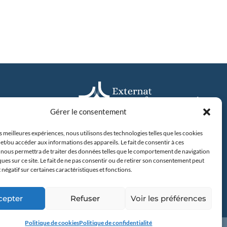
Gérer le consentement
es meilleures expériences, nous utilisons des technologies telles que les cookies
31 avenue Camus, 44042 Nantes
et/ou accéder aux informations des appareils. Le fait de consentir à ces
Tel : 02 40 20 00 60
 nous permettra de traiter des données telles que le comportement de navigation
2 Nantes
ques sur ce site. Le fait de ne pas consentir ou de retirer son consentement peut
60
t négatif sur certaines caractéristiques et fonctions.
En savoir plus
cepter
Refuser
Voir les préférences
Politique de cookies
Politique de confidentialité