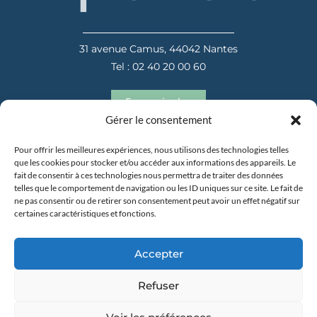
31 avenue Camus, 44042 Nantes
Tel : 02 40 20 00 60
En savoir plus
Gérer le consentement
Pour offrir les meilleures expériences, nous utilisons des technologies telles
que les cookies pour stocker et/ou accéder aux informations des appareils. Le
fait de consentir à ces technologies nous permettra de traiter des données
telles que le comportement de navigation ou les ID uniques sur ce site. Le fait de
ne pas consentir ou de retirer son consentement peut avoir un effet négatif sur
certaines caractéristiques et fonctions.
31 avenue Camus, 44042 Nantes
Tel : 02 40 20 00 60
Accepter
En savoir plus
Refuser