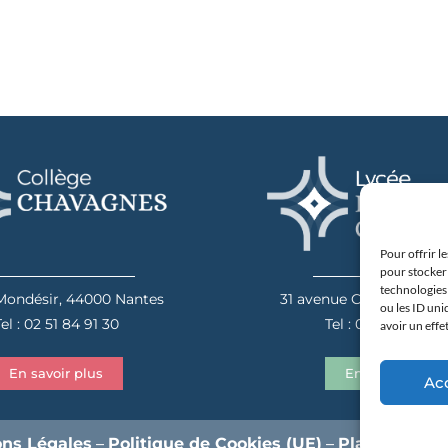
Pour offrir l
pour stocker 
technologies
 Mondésir, 44000 Nantes
31 avenue Camus, 4404
ou les ID uni
el : 02 51 84 91 30
Tel : 02 40 20 00 
avoir un effe
En savoir plus
En savoir plus
Ac
ns Légales
–
Politique de Cookies (UE)
–
Plan du site