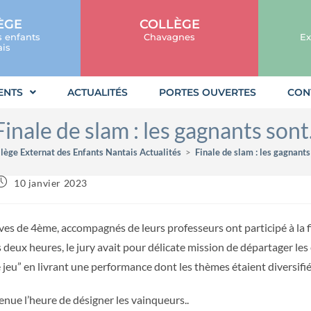
ÈGE
COLLÈGE
s enfants
Chavagnes
Ex
is
ENTS
ACTUALITÉS
PORTES OUVERTES
CON
Finale de slam : les gagnants sont.
lège Externat des Enfants Nantais Actualités
>
Finale de slam : les gagnants 
10 janvier 2023
ves de 4ème, accompagnés de leurs professeurs ont participé à la f
deux heures, le jury avait pour délicate mission de départager les 
e jeu” en livrant une performance dont les thèmes étaient diversifié
nue l’heure de désigner les vainqueurs..