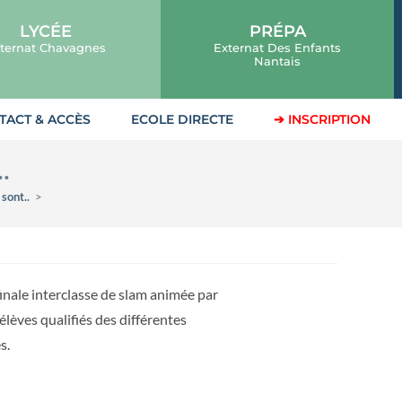
LYCÉE
PRÉPA
ternat Chavagnes
Externat Des Enfants
Nantais
TACT & ACCÈS
ECOLE DIRECTE
➔ INSCRIPTION
.
sont..
>
inale interclasse de slam animée par
élèves qualifiés des différentes
s.