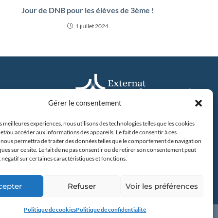
Jour de DNB pour les élèves de 3ème !
1 juillet 2024
Gérer le consentement
es meilleures expériences, nous utilisons des technologies telles que les cookies
31 avenue Camus, 44042 Nantes
et/ou accéder aux informations des appareils. Le fait de consentir à ces
Tel : 02 40 20 00 60
 nous permettra de traiter des données telles que le comportement de navigation
2 Nantes
ques sur ce site. Le fait de ne pas consentir ou de retirer son consentement peut
60
t négatif sur certaines caractéristiques et fonctions.
En savoir plus
cepter
Refuser
Voir les préférences
Politique de cookies
Politique de confidentialité