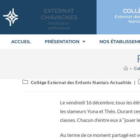
EXTERNAT
COLL
CHAVAGNES
Externat de
Nanta
Institution
catholique
ACCUEIL
PRÉSENTATION
NOS ÉTABLISSEM
>
Col
Collège Externat des Enfants Nantais Actualités
Le vendredi 16 décembre, tous les élè
les slameurs Yuna et Théo. Durant ces 
classes. Chacun d’entre eux à “jouer l
Au terme de ce moment partagé est ve