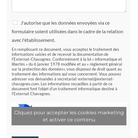
R
J'autorise que les données envoyées via ce
G
formulaire soient utilisées dans le cadre de la relation
P
D
avec l'établissement.
*
En remplissant ce document, vous acceptez le traitement des
informations saisies et de recevoir la documentation de
l'Externat-Chavagnes. Conformément à la loi « informatique et
libertés » du 6 janvier 1978 modifiée et au « règlement général
sur la protection des données», vous disposez de droit quant au
traitement des informations qui vous concernent. Vous pouvez
adresser vos demandes à secretariat-externat@externat-
chavagnes.com. Les informations recueillies à partir de ce
document font l’objet d’un traitement informatique destiné à
l'Externat Chavagnes.
Cliquez pour accepter les cookies marketing
et activer ce contenu