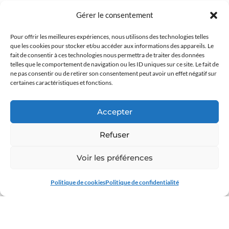
Temps fort de pastorale des terminales : Anak tnk "Saved
Gérer le consentement
by Love", une rencontre sous le signe de la compassion. Le
vendredi 20 mars, nos élèves de Terminale ont mis…
Pour offrir les meilleures expériences, nous utilisons des technologies telles
que les cookies pour stocker et/ou accéder aux informations des appareils. Le
fait de consentir à ces technologies nous permettra de traiter des données
telles que le comportement de navigation ou les ID uniques sur ce site. Le fait de
26 MARS 2026
ne pas consentir ou de retirer son consentement peut avoir un effet négatif sur
certaines caractéristiques et fonctions.
Accepter
Refuser
Voir les préférences
Politique de cookies
Politique de confidentialité
EXTERNAT CHAVAGNES ACTUALITÉS
/
LYCÉE EXTERNAT
CHAVAGNES ACTUALITÉS
Direction Naples pour le