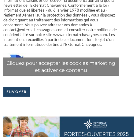
informations saisies et de recevoir la documentation ainsi que la
D
newsletter de l'Externat Chavagnes. Conformément à la loi «
*
informatique et libertés » du 6 janvier 1978 modifiée et au «
règlement général sur la protection des données», vous disposez
de droit quant au traitement des informations qui vous
concernent. Vous pouvez adresser vos demandes à
contact@externat-chavagnes.com et consulter notre politique de
confidentialité sur notre site www.externat-chavagnes.com. Les
informations recueillies à partir de ce document font l’objet d’un
traitement informatique destiné à l'Externat Chavagnes.
Cliquez pour accepter les cookies marketing
et activer ce contenu
ENVOYER