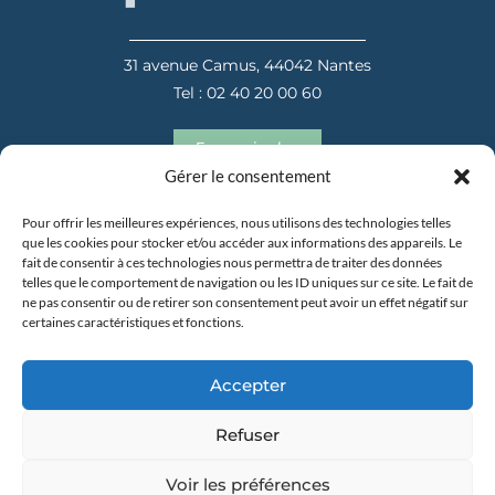
31 avenue Camus, 44042 Nantes
Tel : 02 40 20 00 60
En savoir plus
Gérer le consentement
Pour offrir les meilleures expériences, nous utilisons des technologies telles
que les cookies pour stocker et/ou accéder aux informations des appareils. Le
fait de consentir à ces technologies nous permettra de traiter des données
telles que le comportement de navigation ou les ID uniques sur ce site. Le fait de
ne pas consentir ou de retirer son consentement peut avoir un effet négatif sur
certaines caractéristiques et fonctions.
31 avenue Camus, 44042 Nantes
Tel : 02 40 20 00 60
Accepter
En savoir plus
Refuser
Voir les préférences