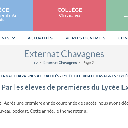
ÈGE
COLLÈGE
s enfants
Chavagnes
Ex
is
ENTS
ACTUALITÉS
PORTES OUVERTES
CON
Externat Chavagnes
>
Externat Chavagnes
>
Page 2
TERNAT CHAVAGNES ACTUALITÉS
/
LYCÉE EXTERNAT CHAVAGNES
/
LYCÉ
 Par les élèves de premières du Lycée 
t Après une première année couronnée de succès, nous avons décid
ouveau podcast. Cette année, le thème retenu…