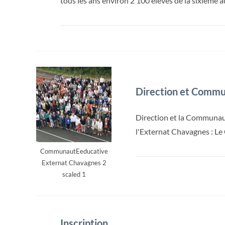
tous les ans environ 2 100 élèves de la sixième
Direction et Commu
Direction et la Communau
l'Externat Chavagnes : Le
CommunautEeducative
Externat Chavagnes 2
scaled 1
Inscription