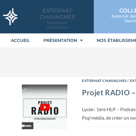
EXTERNAT
COLL
CHAVAGNES
Externat de
Nanta
Institution
catholique
ACCUEIL
PRÉSENTATION
NOS ÉTABLISSEM
EXTERNAT CHAVAGNES
/
EX
Projet RADIO –
Lycée : 1ère HLP – Podcas
Pop'média, de créer un n