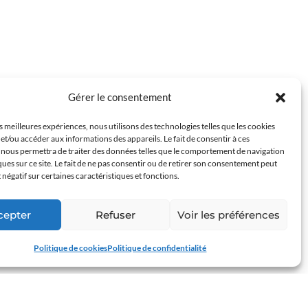
Gérer le consentement
es meilleures expériences, nous utilisons des technologies telles que les cookies
et/ou accéder aux informations des appareils. Le fait de consentir à ces
 nous permettra de traiter des données telles que le comportement de navigation
ques sur ce site. Le fait de ne pas consentir ou de retirer son consentement peut
t négatif sur certaines caractéristiques et fonctions.
 jeune qui nous est confié, tel qu'il est et non pas
cepter
Refuser
Voir les préférences
Politique de cookies
Politique de confidentialité