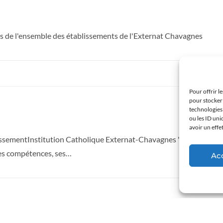
és de l'ensemble des établissements de l'Externat Chavagnes
Pour offrir l
pour stocker 
technologies
ou les ID uni
avoir un effe
entInstitution Catholique Externat-Chavagnes " Accueillir chaque
ses compétences, ses…
Ac