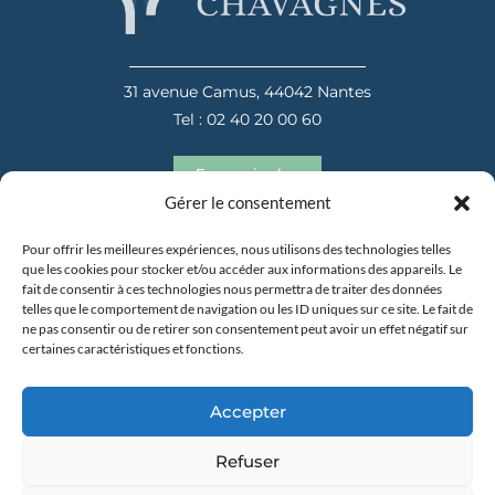
31 avenue Camus, 44042 Nantes
Tel : 02 40 20 00 60
En savoir plus
Gérer le consentement
Pour offrir les meilleures expériences, nous utilisons des technologies telles
que les cookies pour stocker et/ou accéder aux informations des appareils. Le
fait de consentir à ces technologies nous permettra de traiter des données
telles que le comportement de navigation ou les ID uniques sur ce site. Le fait de
ne pas consentir ou de retirer son consentement peut avoir un effet négatif sur
certaines caractéristiques et fonctions.
31 avenue Camus, 44042 Nantes
Tel : 02 40 20 00 60
Accepter
En savoir plus
Refuser