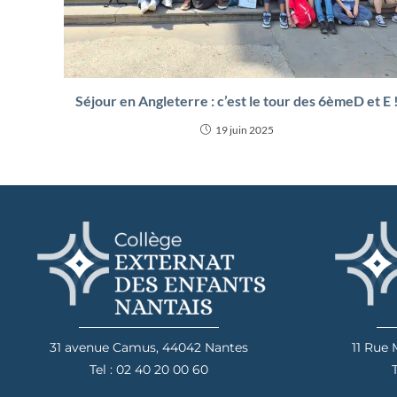
Séjour en Angleterre : c’est le tour des 6èmeD et E 
19 juin 2025
31 avenue Camus, 44042 Nantes
11 Rue
Tel : 02 40 20 00 60
T