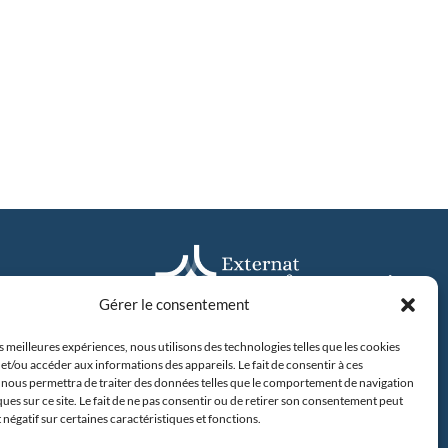
Gérer le consentement
es meilleures expériences, nous utilisons des technologies telles que les cookies
31 avenue Camus, 44042 Nantes
et/ou accéder aux informations des appareils. Le fait de consentir à ces
Tel : 02 40 20 00 60
 nous permettra de traiter des données telles que le comportement de navigation
2 Nantes
ques sur ce site. Le fait de ne pas consentir ou de retirer son consentement peut
60
t négatif sur certaines caractéristiques et fonctions.
En savoir plus