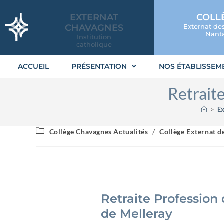
EXTERNAT
COLL
CHAVAGNES
Externat de
Nanta
Institution
catholique
ACCUEIL
PRÉSENTATION
NOS ÉTABLISSEM
Retraite
>
Ex
Collège Chavagnes Actualités
/
Collège Externat d
Retraite Profession 
de Melleray