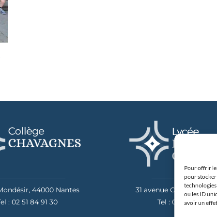
!
Pour offrir l
pour stocker 
technologies
 Mondésir, 44000 Nantes
31 avenue Camus, 4404
ou les ID uni
el : 02 51 84 91 30
Tel : 02 40 20 00 
avoir un effe