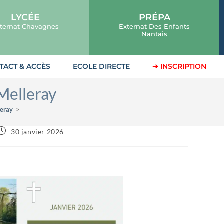
LYCÉE
PRÉPA
ternat Chavagnes
Externat Des Enfants
Nantais
TACT & ACCÈS
ECOLE DIRECTE
➔ INSCRIPTION
 Melleray
leray
>
30 janvier 2026