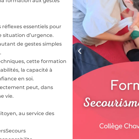
 la formation aux gestes
s réflexes essentiels pour
e situation d’urgence.
 autant de gestes simples
.
echniques, cette formation
bilités, la capacité à
fiance en soi.
rrectement peut, dans
e vie.
itoyen, au service des
rsSecours