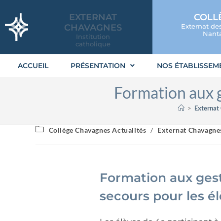
EXTERNAT
COLL
CHAVAGNES
Externat de
Nanta
Institution
catholique
ACCUEIL
PRÉSENTATION
NOS ÉTABLISSEM
Formation aux g
>
Externat
Collège Chavagnes Actualités
/
Externat Chavagnes
Formation aux ges
secours pour les é