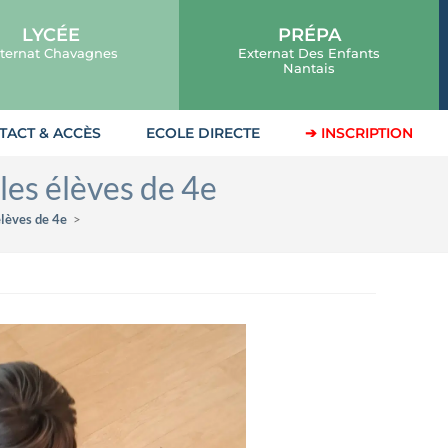
LYCÉE
PRÉPA
ternat Chavagnes
Externat Des Enfants
Nantais
TACT & ACCÈS
ECOLE DIRECTE
➔ INSCRIPTION
les élèves de 4e
élèves de 4e
>