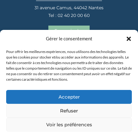
31 avenue Camus, 44042 Nantes
Tel : 02 40 20 00 60
En savoir plus
Gérer le consentement
Pour offrir les meilleures expériences, nous utilisons des technologies telles
que les cookies pour stocker et/ou accéder aux informations des appareils. Le
fait de consentir à ces technologies nous permettra de traiter des données
telles que le comportement de navigation ou les ID uniques sur ce site. Le fait de
ne pas consentir ou de retirer son consentement peut avoir un effet négatif sur
certaines caractéristiques et fonctions.
31 avenue Camus, 44042 Nantes
Tel : 02 40 20 00 60
Accepter
En savoir plus
Refuser
Voir les préférences
Copyright 2025 –
Mentions Légales
–
Politique de