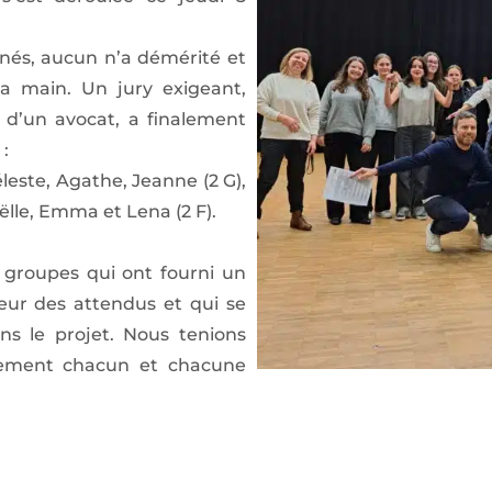
nnés, aucun n’a démérité et
la main. Un jury exigeant,
 d’un avocat, a finalement
:
éleste, Agathe, Jeanne (2 G),
lle, Emma et Lena (2 F).
s groupes qui ont fourni un
teur des attendus et qui se
s le projet. Nous tenions
sement chacun et chacune