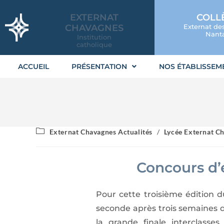
EXTERNAT
COLL
CHAVAGNES
Externat de
Nanta
Institution
catholique
ACCUEIL
PRÉSENTATION
NOS ÉTABLISSEM
Externat Chavagnes Actualités
/
Lycée Externat Ch
Concours d’
Pour cette troisième édition 
seconde après trois semaines d
la grande finale interclasses