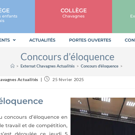
ÈGE
COLLÈGE
s enfants
Chavagnes
Ex
is
ENTS
ACTUALITÉS
PORTES OUVERTES
CON
Concours d’éloquence
>
Externat Chavagnes Actualités
>
Concours d’éloquence
>
avagnes Actualités
25 février 2025
éloquence
du concours d’éloquence en
e travail et de compétition,
 s’est déroulée ce jeudi 5