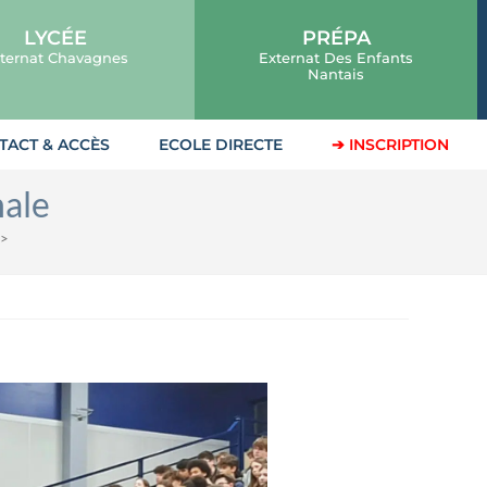
LYCÉE
PRÉPA
ternat Chavagnes
Externat Des Enfants
Nantais
TACT & ACCÈS
ECOLE DIRECTE
➔ INSCRIPTION
nale
>