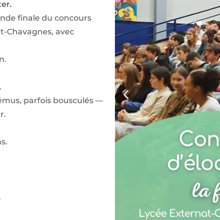
ter.
ande finale du concours
at-Chavagnes, avec
n.
.
émus, parfois bousculés —
r.
s.
.