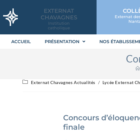
EXTERNAT
COLL
CHAVAGNES
Externat de
Nanta
Institution
catholique
ACCUEIL
PRÉSENTATION
NOS ÉTABLISSEM
Con
Externat Chavagnes Actualités
/
Lycée Externat Ch
Concours d’éloquen
finale