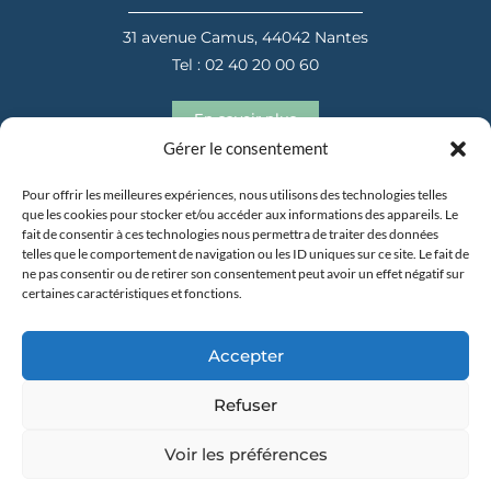
31 avenue Camus, 44042 Nantes
Tel : 02 40 20 00 60
En savoir plus
Gérer le consentement
Pour offrir les meilleures expériences, nous utilisons des technologies telles
que les cookies pour stocker et/ou accéder aux informations des appareils. Le
fait de consentir à ces technologies nous permettra de traiter des données
telles que le comportement de navigation ou les ID uniques sur ce site. Le fait de
ne pas consentir ou de retirer son consentement peut avoir un effet négatif sur
certaines caractéristiques et fonctions.
31 avenue Camus, 44042 Nantes
Tel : 02 40 20 00 60
Accepter
En savoir plus
Refuser
Voir les préférences
Copyright 2025 –
Mentions Légales
–
Politique de