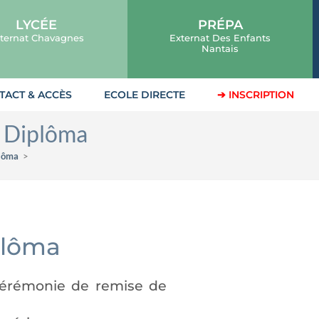
LYCÉE
PRÉPA
ternat Chavagnes
Externat Des Enfants
Nantais
TACT & ACCÈS
ECOLE DIRECTE
➔ INSCRIPTION
l Diplôma
plôma
>
plôma
 cérémonie de remise de