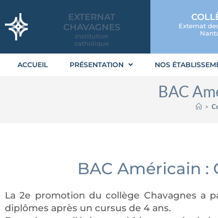
EXTERNAT
COLL
CHAVAGNES
Externat de
Nanta
Institution
catholique
ACCUEIL
PRÉSENTATION
NOS ÉTABLISSEM
BAC Amér
>
Co
BAC Américain : 
La 2e promotion du collège Chavagnes a part
diplômes après un cursus de 4 ans.