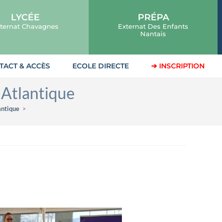
LYCÉE
PRÉPA
ternat Chavagnes
Externat Des Enfants
Nantais
TACT & ACCÈS
ECOLE DIRECTE
➔ INSCRIPTION
 Atlantique
antique
>