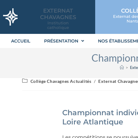
EXTERNAT
COLL
CHAVAGNES
Externat de
Nanta
Institution
catholique
ACCUEIL
PRÉSENTATION
NOS ÉTABLISSEM
Championna
>
Exte
Collège Chavagnes Actualités
/
Externat Chavagnes
Championnat indivi
Loire Atlantique
Les compétitions se poursuive