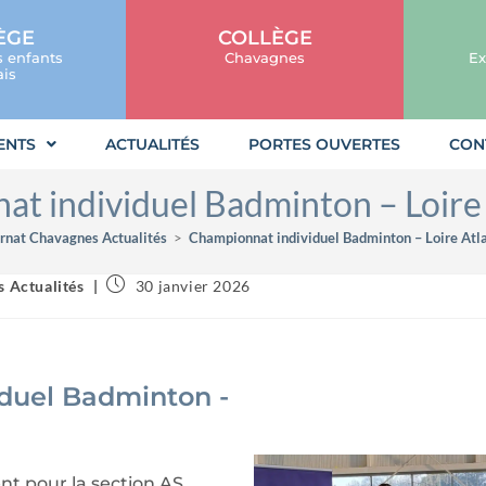
ÈGE
COLLÈGE
s enfants
Chavagnes
Ex
is
ENTS
ACTUALITÉS
PORTES OUVERTES
CON
t individuel Badminton – Loire
rnat Chavagnes Actualités
>
Championnat individuel Badminton – Loire Atl
 Actualités
30 janvier 2026
duel Badminton -
nt pour la section AS